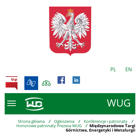
PL
EN
BIP
WUG
Strona główna
/
Ogłoszenia
/
Konferencje i patronaty
/
Honorowe patronaty Prezesa WUG
/
Międzynarodowe Targi
Górnictwa, Energetyki i Metalurgii