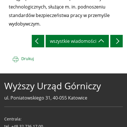
technologicznych, służące m. in. podnoszeniu
standardów bezpieczeństwa pracy w przemyśle
wydobywczym.
wszystkie wiadomości
Drukuj
Wyższy Urząd Górniczy
ul. Poniatowskiego 31, 40-055 Katowice
Telefony
WUG
Centrala:
tel.
+48 32 736 17 00