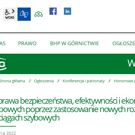
wcag2.1
BIP
AS
PRAWO
BHP W GÓRNICTWIE
OGŁOSZE
pokaż
pokaż
pokaż
podmenu
podmenu
podmenu
W
dla
dla
dla
“O
“Prawo”
“BHP
nas”
w
Strona główna
/
Ogłoszenia
/
Konferencje i patronaty
/
Honorowe p
górnictwie”
rawa bezpieczeństwa, efektywności i eko
bowych poprzez zastosowanie nowych roz
iągach szybowych
ca 2022