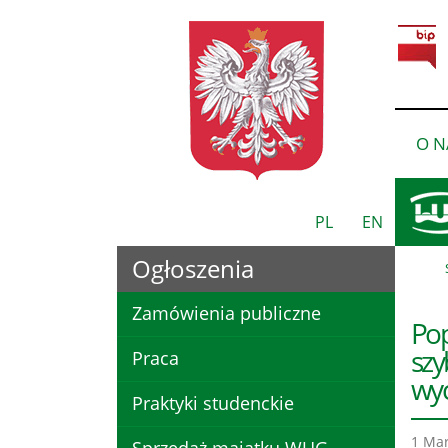
O N
PL
EN
Ogłoszenia
Zamówienia publiczne
Pop
szy
Praca
wyc
Praktyki studenckie
1 Mar