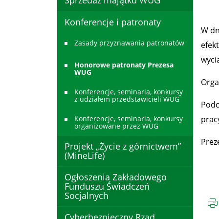
Sprzedaż majątku WUG
Konferencje i patronaty
W dn
Zasady przyznawania patronatów
efek
wyci
Honorowe patronaty Prezesa
WUG
Orga
Konferencje, seminaria, konkursy
z udziałem przedstawicieli WUG
Podc
Konferencje, seminaria, konkursy
prac
organizowane przez WUG
Prez
Projekt „Życie z górnictwem”
(MineLife)
Ogłoszenia Zakładowego
Funduszu Świadczeń
Socjalnych
Cyberbezpieczny Rząd