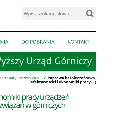
Wyszukaj
w
serwisie
NIA
DO POBRANIA
KONTAKT
pokaż
pokaż
pokaż
podmenu
podmenu
podmenu
yższy Urząd Górniczy
dla
dla
dla
“Ogłoszenia”
“Do
“Kontakt”
pobrania”
atronaty Prezesa WUG
/
Poprawa bezpieczeństwa,
efektywności i ekonomiki pracy (..)
nomiki pracy urządzeń
wiązań w górniczych