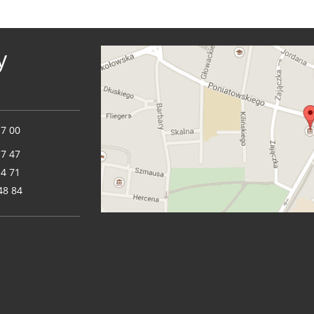
y
17 00
17 47
14 71
48 84