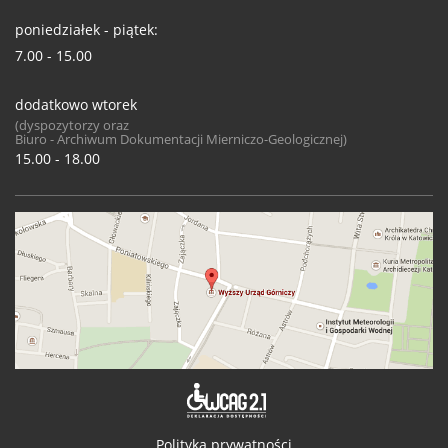
poniedziałek - piątek:
7.00 - 15.00
dodatkowo wtorek
(dyspozytorzy oraz
Biuro - Archiwum Dokumentacji Mierniczo-Geologicznej)
15.00 - 18.00
Deklaracja 
Polityka prywatności