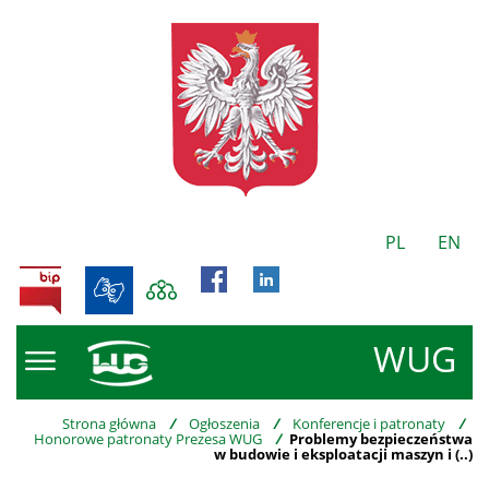
PL
EN
BIP
WUG
Strona główna
/
Ogłoszenia
/
Konferencje i patronaty
/
Honorowe patronaty Prezesa WUG
/
Problemy bezpieczeństwa
w budowie i eksploatacji maszyn i (..)