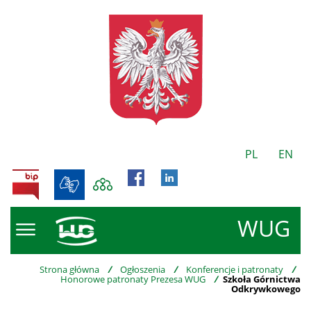
PL
EN
BIP
WUG
Strona główna
/
Ogłoszenia
/
Konferencje i patronaty
/
Honorowe patronaty Prezesa WUG
/
Szkoła Górnictwa
Odkrywkowego