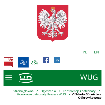
PL
EN
BIP
WUG
Strona główna
/
Ogłoszenia
/
Konferencje i patronaty
/
Honorowe patronaty Prezesa WUG
/
VI Szkoła Górnictwa
Odkrywkowego