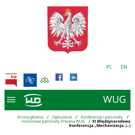
PL
EN
BIP
WUG
Strona główna
/
Ogłoszenia
/
Konferencje i patronaty
/
Honorowe patronaty Prezesa WUG
/
XI Międzynarodowa
Konferencja „Mechanizacja, (..)