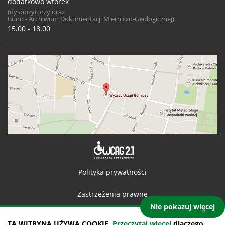
dodatkowo wtorek
(dyspozytorzy oraz
Biuro - Archiwum Dokumentacji Mierniczo-Geologicznej)
15.00 - 18.00
Deklaracja 
Polityka prywatności
Zastrzeżenia prawne
Nie pokazuj więcej
Kontakt
TA WITRYNA UŻYWA COOKIE.
Przeczytaj więcej
dlaczego