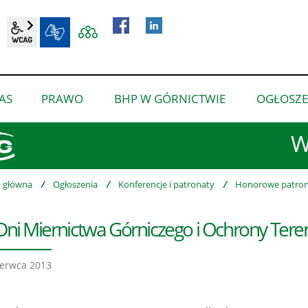
wcag2.1
BIP
AS
PRAWO
BHP W GÓRNICTWIE
OGŁOSZE
pokaż
pokaż
pokaż
podmenu
podmenu
podmenu
W
dla
dla
dla
“O
“Prawo”
“BHP
nas”
w
a główna
/
Ogłoszenia
/
Konferencje i patronaty
/
Honorowe patron
górnictwie”
 Dni Miernictwa Górniczego i Ochrony Ter
erwca 2013