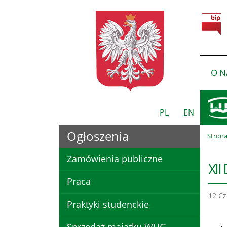
O N
PL
EN
Ogłoszenia
Stron
Zamówienia publiczne
XII
Praca
12 Cz
Praktyki studenckie