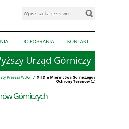
Wyszukaj
w
serwisie
NIA
DO POBRANIA
KONTAKT
pokaż
pokaż
pokaż
podmenu
podmenu
podmenu
yższy Urząd Górniczy
dla
dla
dla
“Ogłoszenia”
“Do
“Kontakt”
pobrania”
aty Prezesa WUG
/
XII Dni Miernictwa Górniczego i
Ochrony Terenów (..)
enów Górniczych