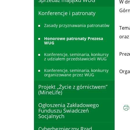
Sprzedaż majątku WUG
W dn
Górn
Konferencje i patronaty
Zasady przyznawania patronatów
Tema
oraz
Honorowe patronaty Prezesa
WUG
Prez
Konferencje, seminaria, konkursy
z udziałem przedstawicieli WUG
Konferencje, seminaria, konkursy
Orga
organizowane przez WUG
Projekt „Życie z górnictwem”
(MineLife)
Ogłoszenia Zakładowego
Funduszu Świadczeń
Socjalnych
Cyberbezpieczny Rząd