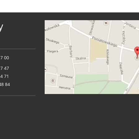
y
17 00
17 47
14 71
48 84