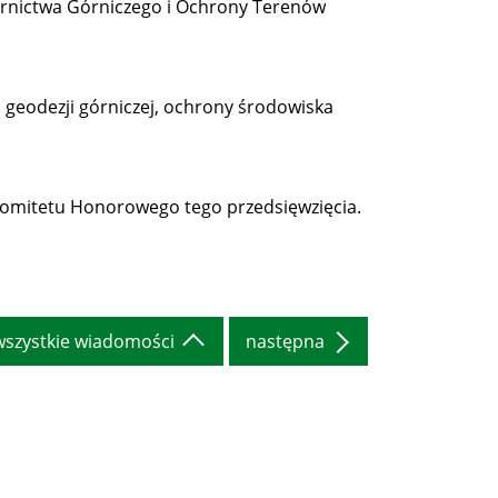
iernictwa Górniczego i Ochrony Terenów
 geodezji górniczej, ochrony środowiska
Komitetu Honorowego tego przedsięwzięcia.
wszystkie wiadomości
następna