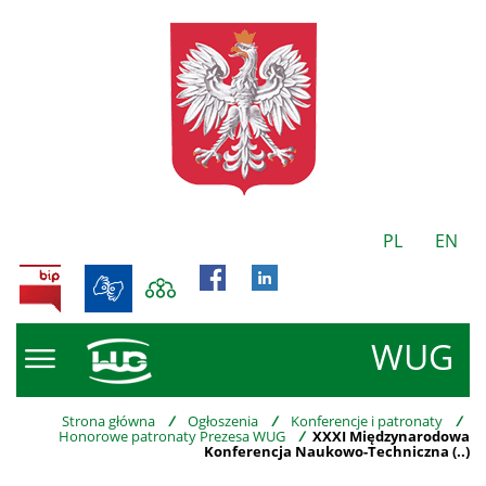
PL
EN
BIP
WUG
Strona główna
/
Ogłoszenia
/
Konferencje i patronaty
/
Honorowe patronaty Prezesa WUG
/
XXXI Międzynarodowa
Konferencja Naukowo-Techniczna (..)