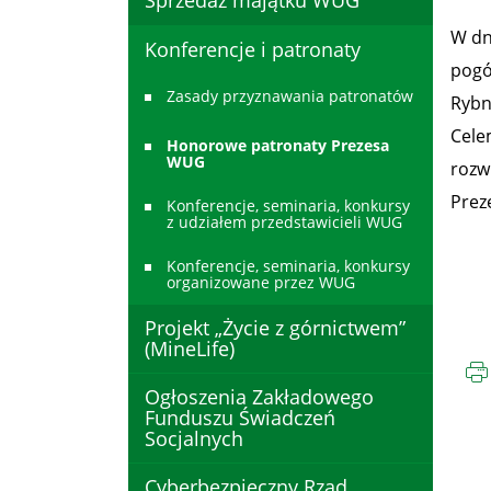
Sprzedaż majątku WUG
W dn
Konferencje i patronaty
pogó
Zasady przyznawania patronatów
Rybn
Cele
Honorowe patronaty Prezesa
WUG
rozw
Prez
Konferencje, seminaria, konkursy
z udziałem przedstawicieli WUG
Konferencje, seminaria, konkursy
organizowane przez WUG
Projekt „Życie z górnictwem”
(MineLife)
Ogłoszenia Zakładowego
Funduszu Świadczeń
Socjalnych
Cyberbezpieczny Rząd