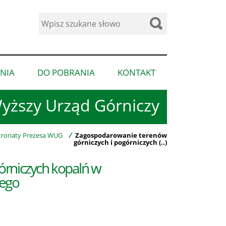
Wyszukaj
w
serwisie
NIA
DO POBRANIA
KONTAKT
pokaż
pokaż
pokaż
podmenu
podmenu
podmenu
yższy Urząd Górniczy
dla
dla
dla
“Ogłoszenia”
“Do
“Kontakt”
pobrania”
ronaty Prezesa WUG
/
Zagospodarowanie terenów
górniczych i pogórniczych (..)
órniczych kopalń w
iego