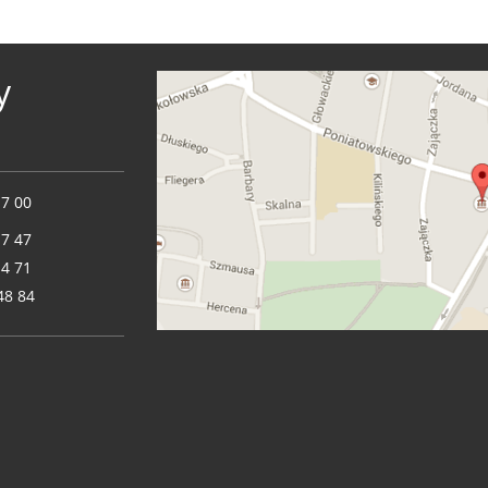
y
17 00
17 47
14 71
48 84