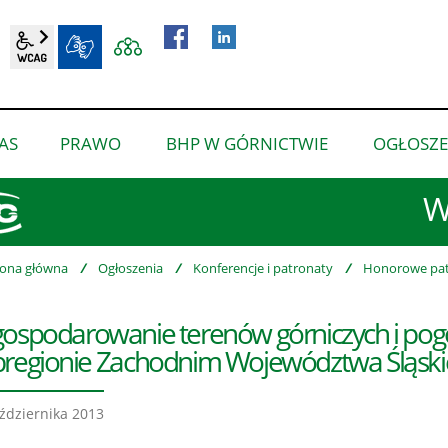
wcag2.1
BIP
AS
PRAWO
BHP W GÓRNICTWIE
OGŁOSZE
pokaż
pokaż
pokaż
podmenu
podmenu
podmenu
W
dla
dla
dla
“O
“Prawo”
“BHP
nas”
w
rona główna
/
Ogłoszenia
/
Konferencje i patronaty
/
Honorowe pat
górnictwie”
ospodarowanie terenów górniczych i pog
regionie Zachodnim Województwa Śląsk
ździernika 2013