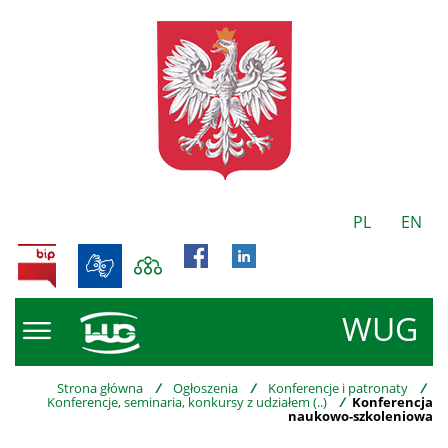
PL
EN
BIP
WUG
Strona główna
/
Ogłoszenia
/
Konferencje i patronaty
/
Konferencje, seminaria, konkursy z udziałem (..)
/
Konferencja
naukowo-szkoleniowa