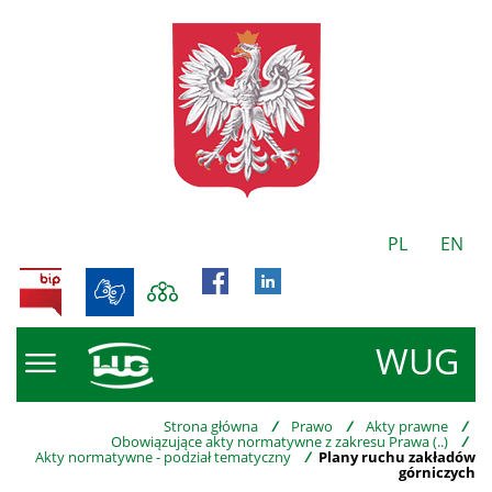
PL
EN
BIP
WUG
Strona główna
/
Prawo
/
Akty prawne
/
Obowiązujące akty normatywne z zakresu Prawa (..)
/
Akty normatywne - podział tematyczny
/
Plany ruchu zakładów
górniczych