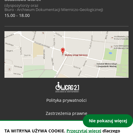
(dyspozytorzy oraz
Biuro - Archiwum Dokumentacji Mierniczo-Geologicznej)
15.00 - 18.00
Deklaracja 
Polityka prywatności
Zastrzeżenia prawne
Nie pokazuj więcej
Kontakt
TA WITRYNA UŻYWA COOKIE.
Przeczytaj więcej
dlaczego