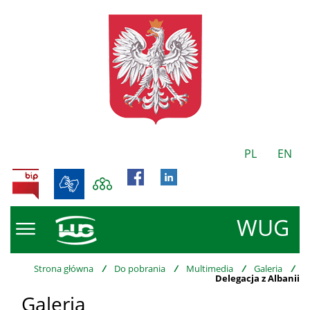
PL
EN
BIP
WUG
Strona główna
/
Do pobrania
/
Multimedia
/
Galeria
/
Delegacja z Albanii
Galeria