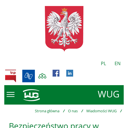
PL
EN
BIP
WUG
Strona główna
/
O nas
/
Wiadomości WUG
/
Bezpieczeństwo pracy w