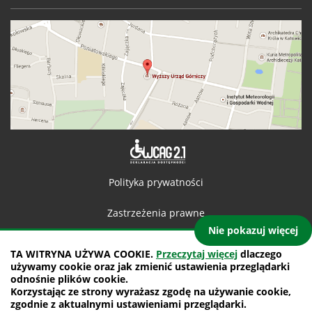
Deklaracja 
Polityka prywatności
Zastrzeżenia prawne
Nie pokazuj więcej
Kontakt
TA WITRYNA UŻYWA COOKIE.
Przeczytaj więcej
dlaczego
używamy cookie oraz jak zmienić ustawienia przeglądarki
Mapa witryny
odnośnie plików cookie.
Korzystając ze strony wyrażasz zgodę na używanie cookie,
projekt: IntraCOM.pl
zgodnie z aktualnymi ustawieniami przeglądarki.