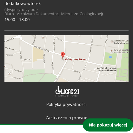
dodatkowo wtorek
(dyspozytorzy oraz
Biuro - Archiwum Dokumentacji Mierniczo-Geologicznej)
15.00 - 18.00
Deklaracja 
Polityka prywatności
Zastrzeżenia prawne
Nie pokazuj więcej
Kontakt