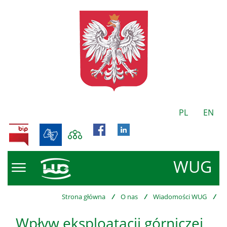
PL
EN
BIP
WUG
Strona główna
/
O nas
/
Wiadomości WUG
/
Wpływ eksploatacji górniczej