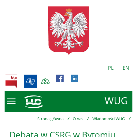
PL
EN
BIP
WUG
Strona główna
/
O nas
/
Wiadomości WUG
/
Debata w CSRG w Bytomiu