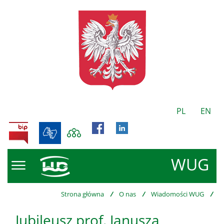
PL
EN
BIP
WUG
Strona główna
/
O nas
/
Wiadomości WUG
/
Jubileusz prof. Janusza