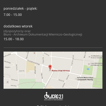
poniedziałek - piątek:
7.00 - 15.00
dodatkowo wtorek
(dyspozytorzy oraz
Biuro - Archiwum Dokumentacji Mierniczo-Geologicznej)
15.00 - 18.00
Deklaracja 