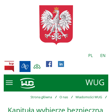
PL
EN
BIP
WUG
Strona główna
/
O nas
/
Wiadomości WUG
/
Kapituła wybierze bezpieczną