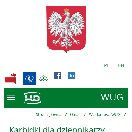
PL
EN
BIP
WUG
Strona główna
/
O nas
/
Wiadomości WUG
/
Karbidki dla dziennikarzy