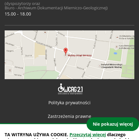
(dyspozytorzy oraz
Biuro - Archiwum Dokumentacji Mierniczo-Geologicznej)
15.00 - 18.00
Deklaracja 
Polityka prywatności
Zastrzeżenia prawne
Nie pokazuj więcej
Kontakt
TA WITRYNA UŻYWA COOKIE.
Przeczytaj więcej
dlaczego