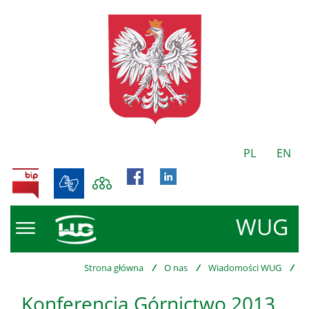
PL
EN
BIP
WUG
Strona główna
/
O nas
/
Wiadomości WUG
/
Konferencja Górnictwo 2013