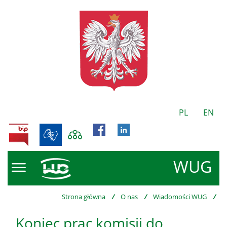
PL
EN
BIP
WUG
Strona główna
/
O nas
/
Wiadomości WUG
/
Koniec prac komisji do