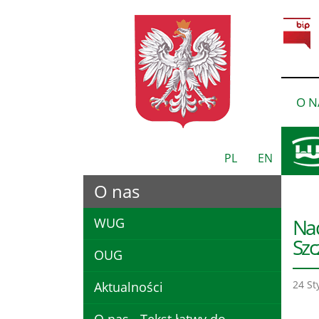
O N
PL
EN
O nas
Nad
WUG
Szc
OUG
24 St
Aktualności