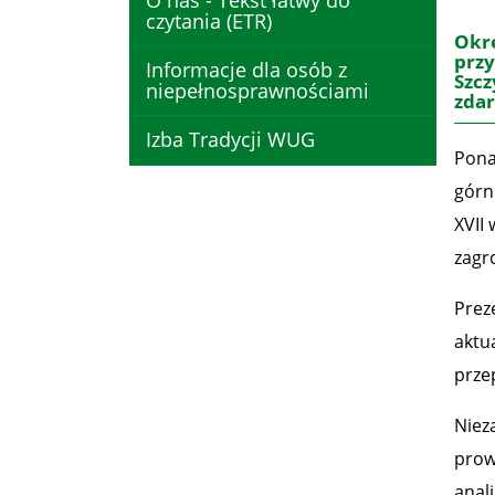
O nas - Tekst łatwy do
czytania (ETR)
Okr
przy
Informacje dla osób z
Szcz
niepełnosprawnościami
zdar
Izba Tradycji WUG
Pona
górn
XVII
zagr
Prez
aktu
prze
Niez
prow
anal