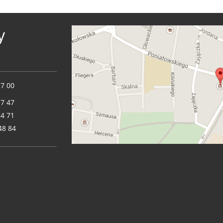
y
17 00
17 47
14 71
48 84