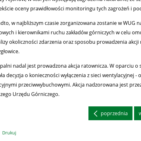
ekście oceny prawidłowości monitoringu tych zagrożeń i p
dto, w najbliższym czasie zorganizowana zostanie w WUG na
owych i kierownikami ruchu zakładów górniczych w celu om
alizy okoliczności zdarzenia oraz sposobu prowadzenia akcji
ygłowice.
palni nadal jest prowadzona akcja ratownicza. W oparciu o 
ała decyzja o konieczności wyłączenia z sieci wentylacyjnej
acyjnymi przeciwwybuchowymi. Akcja nadzorowana jest prze
zego Urzędu Górniczego.
poprzednia
Drukuj