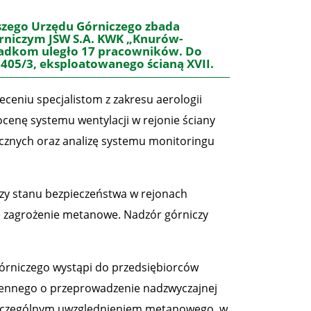
zego Urzędu Górniczego zbada
órniczym JSW S.A. KWK „Knurów-
padkom uległo 17 pracowników. Do
i 405/3, eksploatowanego ścianą XVII.
ceniu specjalistom z zakresu aerologii
ocenę systemu wentylacji w rejonie ściany
tycznych oraz analizę systemu monitoringu
zy stanu bezpieczeństwa w rejonach
e zagrożenie metanowe. Nadzór górniczy
órniczego wystąpi do przedsiębiorców
ennego o przeprowadzenie nadzwyczajnej
e szczególnym uwzględnieniem metanowego, w