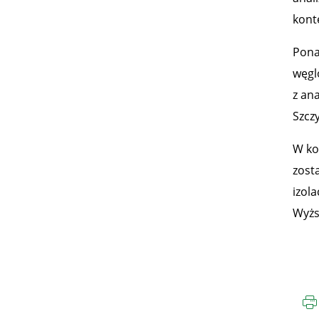
kont
Pona
węgl
z an
Szcz
W ko
zost
izol
Wyżs