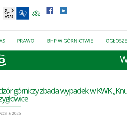
wcag2.1
BIP
AS
PRAWO
BHP W GÓRNICTWIE
OGŁOSZE
pokaż
pokaż
pokaż
podmenu
podmenu
podmenu
W
dla
dla
dla
“O
“Prawo”
“BHP
nas”
w
górnictwie”
zór górniczy zbada wypadek w KWK „Knu
zygłowice
ycznia 2025