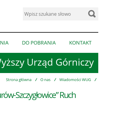
Wyszukaj
w
serwisie
NIA
DO POBRANIA
KONTAKT
pokaż
pokaż
pokaż
podmenu
podmenu
podmenu
yższy Urząd Górniczy
dla
dla
dla
“Ogłoszenia”
“Do
“Kontakt”
pobrania”
Strona główna
/
O nas
/
Wiadomości WUG
/
rów-Szczygłowice” Ruch