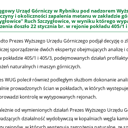
ęgowy Urząd Górniczy w Rybniku pod nadzorem Wyżs
czyny i okoliczności zapalenia metanu w zakładzie g
ygłowice” Ruch Szczygłowice, w wyniku którego wy
zenia doszło 22 stycznia br. w rejonie pokładu 405/1 
dto Prezes Wyższego Urzędu Górniczego podjął decyzję o zle
iczej sporządzenie dwóch ekspertyz obejmujących analizę i 
 w pokładzie 405/1 i 405/3, podejmowanych działań profilak
ożeń naturalnych i maszyn górniczych.
es WUG polecił również podległym służbom dokonanie anali
alnie prowadzonych ścian w pokładach, w których występuj
prowadzi kontrolę w wytypowanych rejonach.
ależnie od wymienionych działań Prezes Wyższego Urzędu G
adzących działalność wydobywczą w kopalniach węgla kami
izy rejonów, w których występują zagrożenia naturalne, z