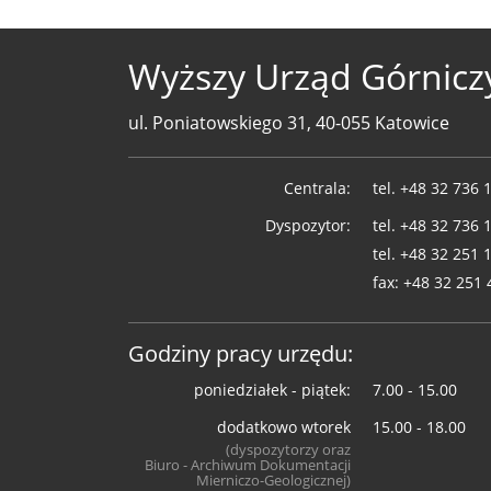
Wyższy Urząd Górnicz
ul. Poniatowskiego 31, 40-055 Katowice
Telefony
Centrala:
tel.
+48 32 736 
WUG
Dyspozytor:
tel.
+48 32 736 
tel.
+48 32 251 
fax:
+48 32 251 
Godziny pracy urzędu:
poniedziałek - piątek:
7.00 - 15.00
dodatkowo wtorek
15.00 - 18.00
(dyspozytorzy oraz
Biuro - Archiwum Dokumentacji
Mierniczo-Geologicznej)