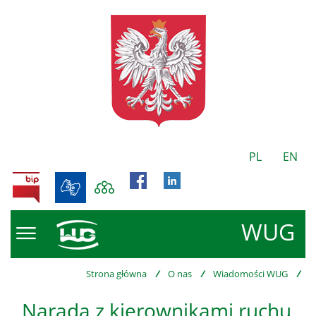
PL
EN
BIP
WUG
Strona główna
/
O nas
/
Wiadomości WUG
/
Narada z kierownikami ruchu