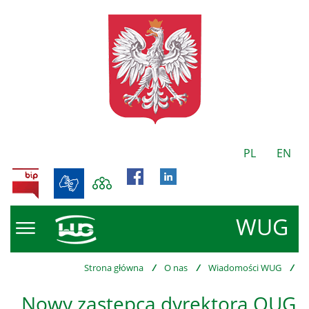
PL
EN
BIP
WUG
Strona główna
/
O nas
/
Wiadomości WUG
/
Nowy zastępca dyrektora OUG