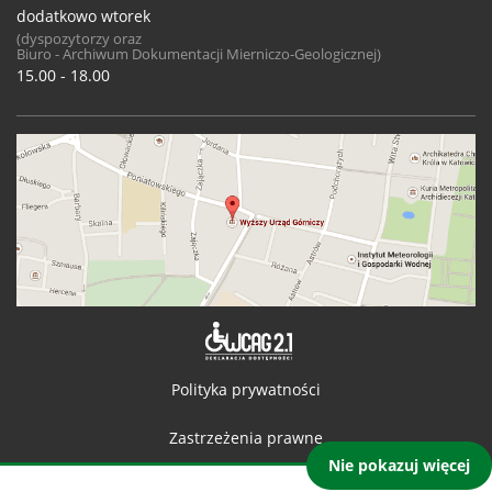
dodatkowo wtorek
(dyspozytorzy oraz
Biuro - Archiwum Dokumentacji Mierniczo-Geologicznej)
15.00 - 18.00
Deklaracja 
Polityka prywatności
Zastrzeżenia prawne
Nie pokazuj więcej
Kontakt