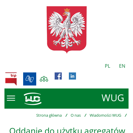
PL
EN
BIP
WUG
Strona główna
/
O nas
/
Wiadomości WUG
/
Oddanie do użytku agregatów