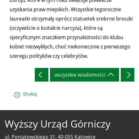
Zdroju, które w tym roku świętuje półwiecze
uzyskania praw miejskich. Wszystkie tegoroczne
laureatki otrzymały oprócz statuetek srebrne broszki
(oczywiście o kształcie narcyza), które są
specyficznym znaczkiem przynależności do klubu
kobiet niezwykłych, choć niekoniecznie z pierwszego
szeregu polityków czy celebrytów.
wszystkie wiadomości
Drukuj
Wyższy Urząd Górniczy
ul. Poniatowskiego 31, 40-055 Katowice