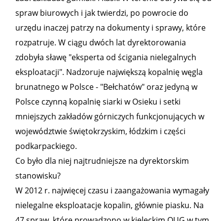
spraw biurowych i jak twierdzi, po powrocie do
urzędu inaczej patrzy na dokumenty i sprawy, które
rozpatruje. W ciągu dwóch lat dyrektorowania
zdobyła sławę "eksperta od ścigania nielegalnych
eksploatacji". Nadzoruje największą kopalnię węgla
brunatnego w Polsce - "Bełchatów" oraz jedyną w
Polsce czynną kopalnię siarki w Osieku i setki
mniejszych zakładów górniczych funkcjonujących w
województwie świętokrzyskim, łódzkim i części
podkarpackiego.
Co było dla niej najtrudniejsze na dyrektorskim
stanowisku?
W 2012 r. najwięcej czasu i zaangażowania wymagały
nielegalne eksploatacje kopalin, głównie piasku. Na
47 spraw, które prowadzono w kieleckim OUG w tym