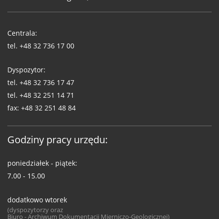
Telefony
WUG
Centrala:
tel.
+48 32 736 17 00
Dyspozytor:
tel.
+48 32 736 17 47
tel.
+48 32 251 14 71
fax:
+48 32 251 48 84
Godziny pracy urzędu:
poniedziałek - piątek:
7.00 - 15.00
dodatkowo wtorek
(dyspozytorzy oraz
Biuro - Archiwum Dokumentacji Mierniczo-Geologicznej)