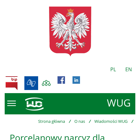
PL
EN
BIP
WUG
Strona główna
/
O nas
/
Wiadomości WUG
/
Porcelanowy narcyz dla