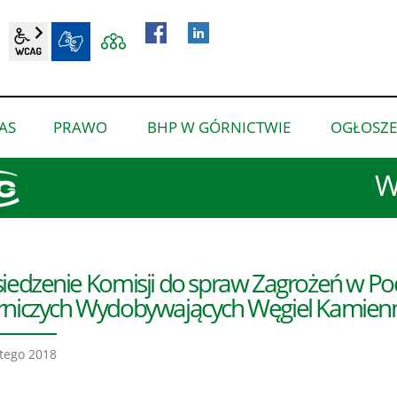
wcag2.1
BIP
AS
PRAWO
BHP W GÓRNICTWIE
OGŁOSZE
pokaż
pokaż
pokaż
podmenu
podmenu
podmenu
W
dla
dla
dla
“O
“Prawo”
“BHP
nas”
w
górnictwie”
iedzenie Komisji do spraw Zagrożeń w P
niczych Wydobywających Węgiel Kamien
tego 2018