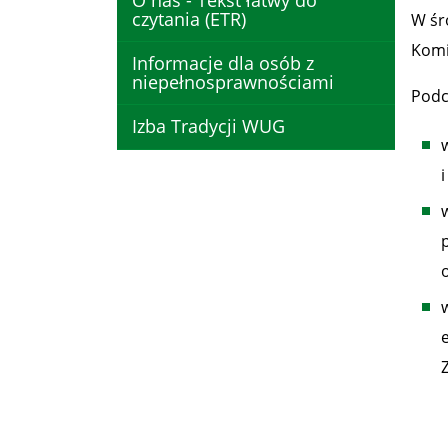
O nas - Tekst łatwy do
czytania (ETR)
W śr
Komi
Informacje dla osób z
niepełnosprawnościami
Podc
Izba Tradycji WUG