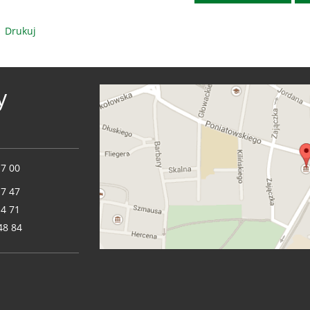
Drukuj
y
17 00
17 47
14 71
48 84