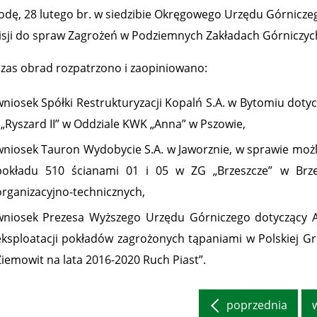
odę, 28 lutego br. w siedzibie Okręgowego Urzędu Górnicze
sji do spraw Zagrożeń w Podziemnych Zakładach Górniczy
zas obrad rozpatrzono i zaopiniowano:
wniosek Spółki Restrukturyzacji Kopalń S.A. w Bytomiu dotyc
i „Ryszard II” w Oddziale KWK „Anna” w Pszowie,
wniosek Tauron Wydobycie S.A. w Jaworznie, w sprawie możl
pokładu 510 ścianami 01 i 05 w ZG „Brzeszcze” w Brze
organizacyjno-technicznych,
wniosek Prezesa Wyższego Urzędu Górniczego dotyczący 
eksploatacji pokładów zagrożonych tąpaniami w Polskiej Gru
Ziemowit na lata 2016-2020 Ruch Piast”.
poprzednia