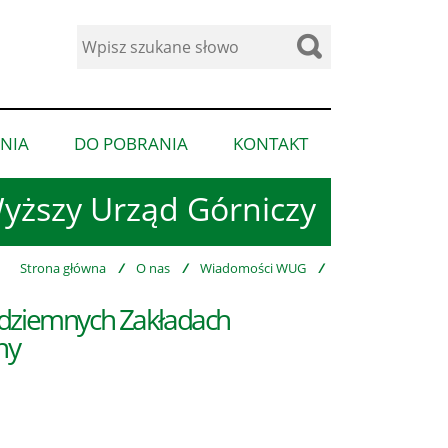
Wyszukaj
w
serwisie
NIA
DO POBRANIA
KONTAKT
pokaż
pokaż
pokaż
podmenu
podmenu
podmenu
yższy Urząd Górniczy
dla
dla
dla
“Ogłoszenia”
“Do
“Kontakt”
pobrania”
Strona główna
/
O nas
/
Wiadomości WUG
/
odziemnych Zakładach
ny