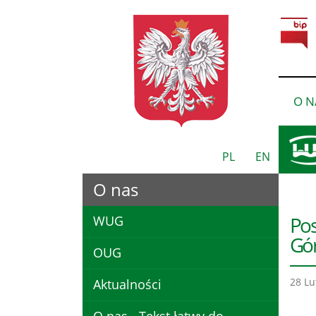
O N
PL
EN
O nas
Pos
WUG
Gór
OUG
28 Lu
Aktualności