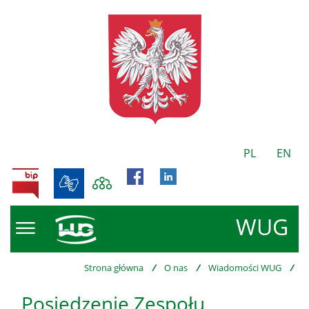
PL
EN
BIP
WUG
Strona główna
/
O nas
/
Wiadomości WUG
/
Posiedzenie Zespołu