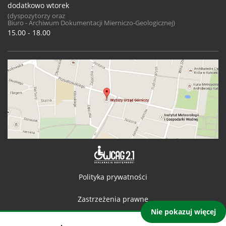
dodatkowo wtorek
(dyspozytorzy oraz
Biuro - Archiwum Dokumentacji Mierniczo-Geologicznej)
15.00 - 18.00
Deklaracja 
Polityka prywatności
Zastrzeżenia prawne
Nie pokazuj więcej
Kontakt