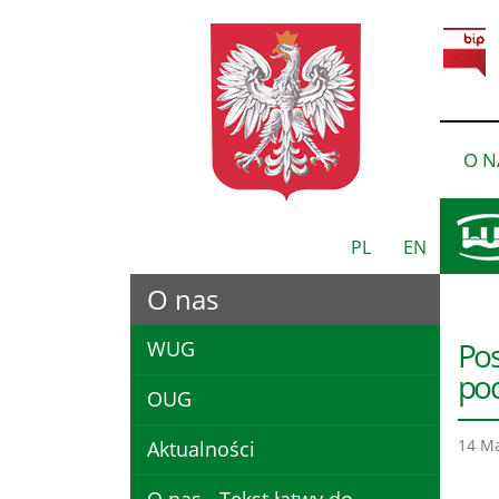
O N
PL
EN
O nas
Pos
WUG
pod
OUG
14 Ma
Aktualności