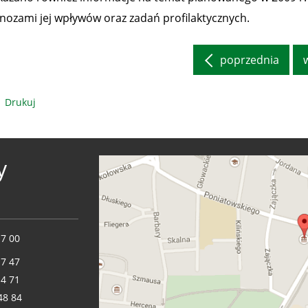
nozami jej wpływów oraz zadań profilaktycznych.
poprzednia
Drukuj
y
17 00
17 47
14 71
48 84