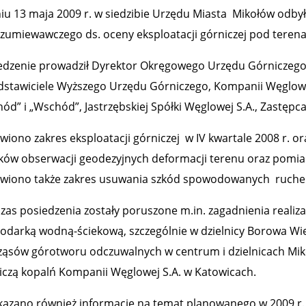
iu 13 maja 2009 r. w siedzibie Urzędu Miasta Mikołów odbył
zumiewawczego ds. oceny eksploatacji górniczej pod teren
edzenie prowadził Dyrektor Okręgowego Urzędu Górniczego 
dstawiciele Wyższego Urzędu Górniczego, Kompanii Węglow
hód” i „Wschód”, Jastrzębskiej Spółki Węglowej S.A., Zastępc
iono zakres eksploatacji górniczej w IV kwartale 2008 r. ora
ków obserwacji geodezyjnych deformacji terenu oraz pomiar
iono także zakres usuwania szkód spowodowanych ruchem
zas posiedzenia zostały poruszone m.in. zagadnienia realiz
odarką wodną-ściekową, szczególnie w dzielnicy Borowa Wieś
ząsów górotworu odczuwalnych w centrum i dzielnicach Mikoł
iczą kopalń Kompanii Węglowej S.A. w Katowicach.
kazano również informacje na temat planowanego w 2009 r. z