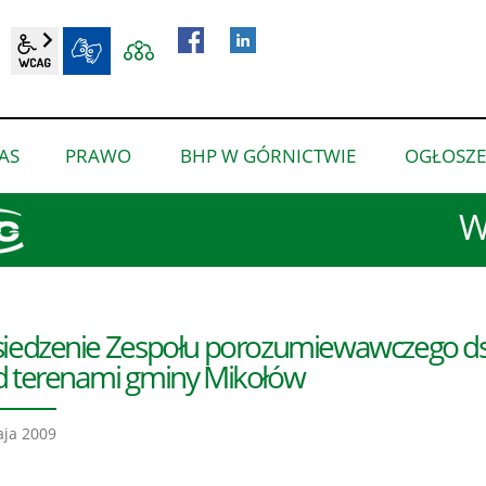
wcag2.1
BIP
AS
PRAWO
BHP W GÓRNICTWIE
OGŁOSZE
pokaż
pokaż
pokaż
podmenu
podmenu
podmenu
W
dla
dla
dla
“O
“Prawo”
“BHP
nas”
w
górnictwie”
iedzenie Zespołu porozumiewawczego ds. 
 terenami gminy Mikołów
ja 2009