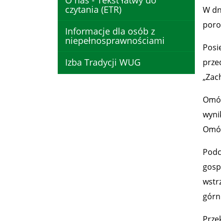
O nas - Tekst łatwy do
czytania (ETR)
W dn
poro
Informacje dla osób z
niepełnosprawnościami
Posi
Izba Tradycji WUG
prze
„Zac
Omów
wyni
Omów
Podc
gosp
wstr
górn
Prze