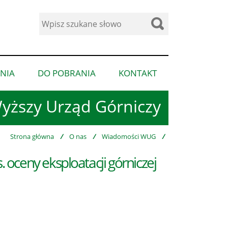
Wyszukaj
w
serwisie
NIA
DO POBRANIA
KONTAKT
pokaż
pokaż
pokaż
podmenu
podmenu
podmenu
yższy Urząd Górniczy
dla
dla
dla
“Ogłoszenia”
“Do
“Kontakt”
pobrania”
Strona główna
/
O nas
/
Wiadomości WUG
/
oceny eksploatacji górniczej