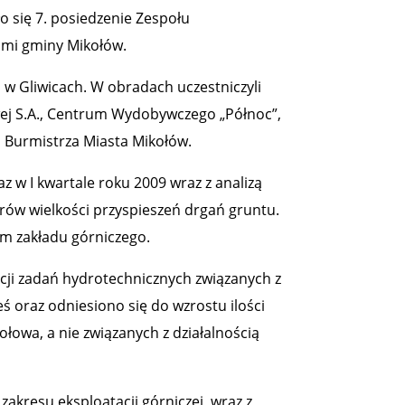
o się 7. posiedzenie Zespołu
ami gminy Mikołów.
w Gliwicach. W obradach uczestniczyli
ej S.A., Centrum Wydobywczego „Północ”,
a Burmistrza Miasta Mikołów.
z w I kwartale roku 2009 wraz z analizą
ów wielkości przyspieszeń drgań gruntu.
 zakładu górniczego.
acji zadań hydrotechnicznych związanych z
 oraz odniesiono się do wzrostu ilości
owa, a nie związanych z działalnością
akresu eksploatacji górniczej wraz z