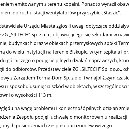
leniem emitowanym z terenu kopalni. Ponadto wyraził oba
niem do ruchu stacji wentylatorów przy szybie „Staszic”.
dstawiciele Urzędu Miasta zgłosili uwagi dotyczące oddziały
 ZG „SILTECH” Sp. z o.o., objawiającego się szkodami w nawie
 niej budynkach oraz w obiekach przemysłowych spółki Terma
ną do wielu instytucji na terenie Biskupic, w tym szpitala i 
adu górniczego o podjęcie pilnych działań naprawczych, któ
gii do odbiorców. Przedstawiciele ZG „SILTECH” Sp. z o.o., 
owy z Zarządem Terma-Dom Sp. z o.o. i w najbliższym czasi
esu i sposobu usunięcia szkód w obiektach, w szczególnośc
łowni o wysokości 113 m.
zględu na wagę problemu i konieczność pilnych działań zmie
edzenia Zespołu podjęli uchwałę o monitorowaniu realizacj
ępnych posiedzeniach Zespołu porozumiewawczego.