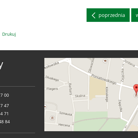
poprzednia
Drukuj
y
17 00
17 47
14 71
48 84