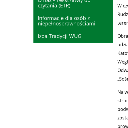
O nas - Tekst łatwy do
czytania (ETR)
W cz
Rudz
Informacje dla osób z
tere
niepełnosprawnościami
Izba Tradycji WUG
Obra
udzi
Kato
Węgl
Odwa
„Soś
Na w
stro
podw
zost
prow