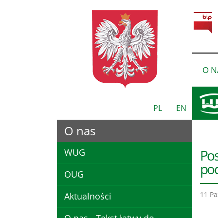
O N
PL
EN
O nas
Pos
WUG
pod
OUG
11 Pa
Aktualności