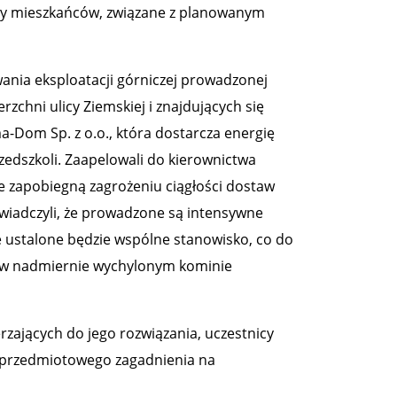
wy mieszkańców, związane z planowanym
wania eksploatacji górniczej prowadzonej
rzchni ulicy Ziemskiej i znajdujących się
-Dom Sp. z o.o., która dostarcza energię
przedszkoli. Zaapelowali do kierownictwa
re zapobiegną zagrożeniu ciągłości dostaw
oświadczyli, że prowadzone są intensywne
e ustalone będzie wspólne stanowisko, co do
i w nadmiernie wychylonym kominie
rzających do jego rozwiązania, uczestnicy
i przedmiotowego zagadnienia na