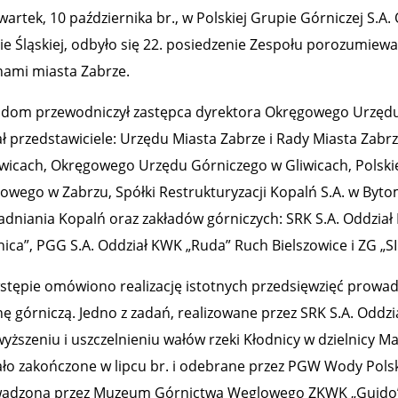
wartek, 10 października br., w Polskiej Grupie Górniczej S.A
ie Śląskiej, odbyło się 22. posiedzenie Zespołu porozumiewa
nami miasta Zabrze.
dom przewodniczył zastępca dyrektora Okręgowego Urzędu G
ał przedstawiciele: Urzędu Miasta Zabrze i Rady Miasta Zab
wicach, Okręgowego Urzędu Górniczego w Gliwicach, Polski
owego w Zabrzu, Spółki Restrukturyzacji Kopalń S.A. w Bytom
dniania Kopalń oraz zakładów górniczych: SRK S.A. Oddzia
nica”, PGG S.A. Oddział KWK „Ruda” Ruch Bielszowice i ZG „SI
stępie omówiono realizację istotnych przedsięwzięć prowad
nę górniczą. Jedno z zadań, realizowane przez SRK S.A. Oddz
yższeniu i uszczelnieniu wałów rzeki Kłodnicy w dzielnicy 
ało zakończone w lipcu br. i odebrane przez PGW Wody Pols
adzona przez Muzeum Górnictwa Węglowego ZKWK „Guido”, 