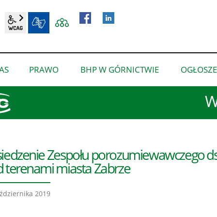
wcag2.1
BIP
AS
PRAWO
BHP W GÓRNICTWIE
OGŁOSZE
pokaż
pokaż
pokaż
podmenu
podmenu
podmenu
W
dla
dla
dla
“O
“Prawo”
“BHP
nas”
w
górnictwie”
iedzenie Zespołu porozumiewawczego ds. 
 terenami miasta Zabrze
ździernika 2019