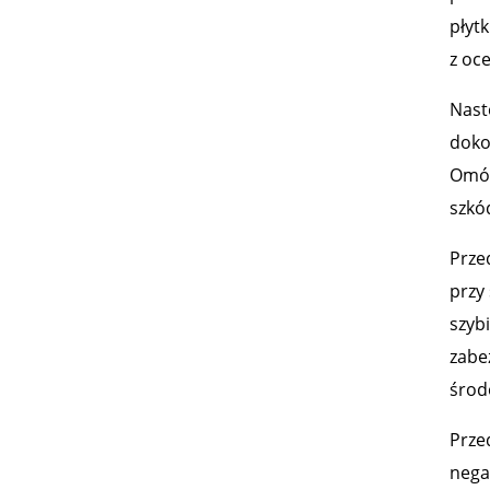
płytk
z oc
Nast
dokon
Omów
szkó
Prze
przy 
szyb
zabe
środ
Prze
nega