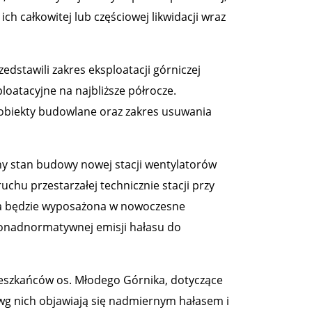
ch całkowitej lub częściowej likwidacji wraz
dstawili zakres eksploatacji górniczej
ploatacyjne na najbliższe półrocze.
 obiekty budowlane oraz zakres usuwania
lny stan budowy nowej stacji wentylatorów
uchu przestarzałej technicznie stacji przy
acja będzie wyposażona w nowoczesne
ponadnormatywnej emisji hałasu do
ieszkańców os. Młodego Górnika, dotyczące
 wg nich objawiają się nadmiernym hałasem i