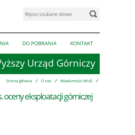
Wyszukaj
w
serwisie
NIA
DO POBRANIA
KONTAKT
pokaż
pokaż
pokaż
podmenu
podmenu
podmenu
yższy Urząd Górniczy
dla
dla
dla
“Ogłoszenia”
“Do
“Kontakt”
pobrania”
Strona główna
/
O nas
/
Wiadomości WUG
/
oceny eksploatacji górniczej