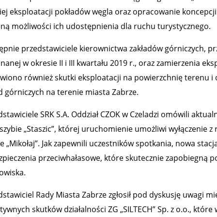
iej eksploatacji pokładów węgla oraz opracowanie koncepcji i
eną możliwości ich udostępnienia dla ruchu turystycznego.
ępnie przedstawiciele kierownictwa zakładów górniczych, prze
anej w okresie II i III kwartału 2019 r., oraz zamierzenia eks
iono również skutki eksploatacji na powierzchnię terenu i
d górniczych na terenie miasta Zabrze.
dstawiciele SRK S.A. Oddział CZOK w Czeladzi omówili aktua
szybie „Staszic”, której uruchomienie umożliwi wyłączenie z r
ie „Mikołaj”. Jak zapewnili uczestników spotkania, nowa st
zpieczenia przeciwhałasowe, które skutecznie zapobiegną 
owiska.
dstawiciel Rady Miasta Zabrze zgłosił pod dyskusję uwagi m
tywnych skutków działalności ZG „SILTECH” Sp. z o.o., które