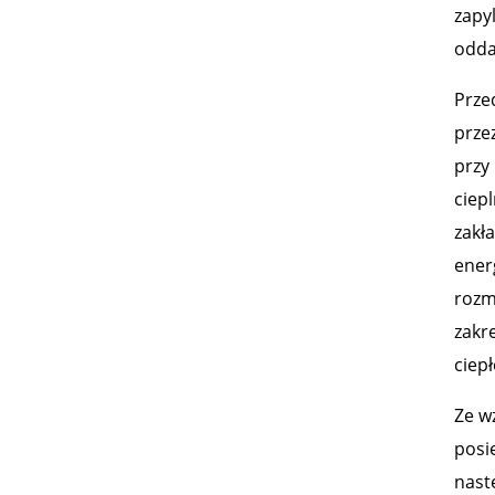
zapy
odda
Prze
przez
przy
ciepl
zakł
ener
rozm
zakr
ciep
Ze w
posi
nast