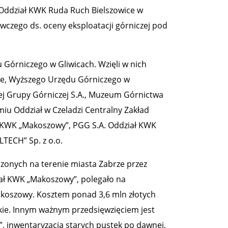
. Oddział KWK Ruda Ruch Bielszowice w
wczego ds. oceny eksploatacji górniczej pod
órniczego w Gliwicach. Wzięli w nich
rze, Wyższego Urzędu Górniczego w
ej Grupy Górniczej S.A., Muzeum Górnictwa
iu Oddział w Czeladzi Centralny Zakład
ł KWK „Makoszowy”, PGG S.A. Oddział KWK
LTECH” Sp. z o.o.
zonych na terenie miasta Zabrze przez
iał KWK „Makoszowy”, polegało na
Makoszowy. Kosztem ponad 3,6 mln złotych
kie. Innym ważnym przedsięwzięciem jest
inwentaryzacja starych pustek po dawnej,