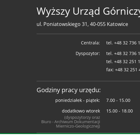
Wyższy Urząd Górnicz
ul. Poniatowskiego 31, 40-055 Katowice
Telefony
Centrala:
tel.
+48 32 736 
WUG
Dyspozytor:
tel.
+48 32 736 
tel.
+48 32 251 
fax:
+48 32 251 
Godziny pracy urzędu:
poniedziałek - piątek:
7.00 - 15.00
dodatkowo wtorek
15.00 - 18.00
(dyspozytorzy oraz
Biuro - Archiwum Dokumentacji
Mierniczo-Geologicznej)