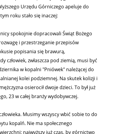
 Wyższego Urzędu Górniczego apeluje do
ym roku stało się inaczej:
rnicy spokojnie dopracowali Świąt Bożego
 rozwagę i przestrzeganie przepisów
kusie popisania się brawurą,
dy człowiek, zwłaszcza pod ziemią, musi być
dziernika w kopalni "Pniówek" należącej do
nianej kolei podziemnej. Na skutek kolizji i
mężczyzna osierocił dwoje dzieci. To był już
o, 23 w całej branży wydobywczej.
 człowieka. Musimy wszyscy wbić sobie to do
tu kopalń. Nie ma społecznego
ierzchni: najwyższy już czas, by górnictwo