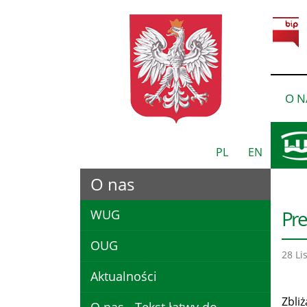
O N
PL
EN
O nas
Pre
WUG
OUG
28 Li
Aktualności
Zbli