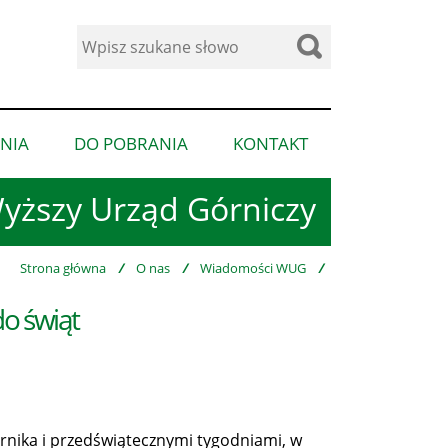
Wyszukaj
w
serwisie
NIA
DO POBRANIA
KONTAKT
pokaż
pokaż
pokaż
podmenu
podmenu
podmenu
yższy Urząd Górniczy
dla
dla
dla
“Ogłoszenia”
“Do
“Kontakt”
pobrania”
Strona główna
/
O nas
/
Wiadomości WUG
/
o świąt
órnika i przedświątecznymi tygodniami, w