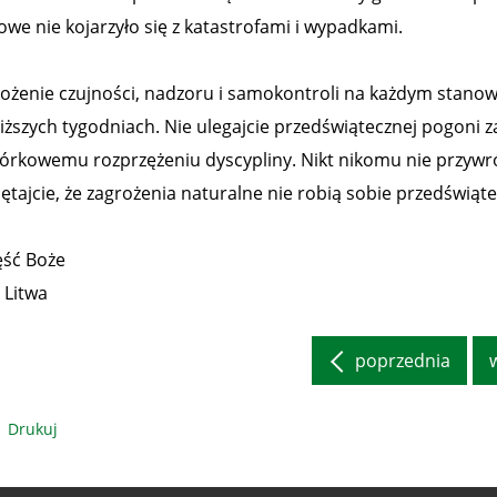
owe nie kojarzyło się z katastrofami i wypadkami.
żenie czujności, nadzoru i samokontroli na każdym stanowi
liższych tygodniach. Nie ulegajcie przedświątecznej pogoni
órkowemu rozprzężeniu dyscypliny. Nikt nikomu nie przywró
ętajcie, że zagrożenia naturalne nie robią sobie przedświąt
ęść Boże
 Litwa
poprzednia
Drukuj