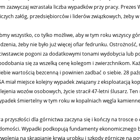
ym zazwyczaj wzrastała liczba wypadków przy pracy. Prezes
czych załóg, przedsiębiorców i liderów związkowych, żeby w t
óbmy wszystko, co tylko możliwe, aby w tym roku wszyscy gó
dzenia, żeby nie było już więcej ofiar fedrunku. Ostrożność,
ciwstawcie pogoni za dodatkowymi tonami wydobycia lub po
podobania się za wszelką cenę kolegom i zwierzchnikom. Każ
siebie wartością bezcenną i powinien zadbać o siebie. 28 paź
A miał miejsce kolejny wypadek związany z eksploatacją kopal
ejenia wozów osobowych, życie stracił 47-letni ślusarz. Ten 
ypadek śmiertelny w tym roku w kopalniach węgla kamienneg
a przyszłości dla górnictwa zaczyna się i kończy na trosce o
domości. Wypadki podkopują fundamenty ekonomicznego by
zwolenia na skrapianie krwią urobku i szkody górnicze na pow