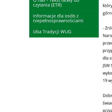
O nas - Tekst łatwy do
czytania (ETR)
któr
górni
Informacje dla osób z
niepełnosprawnościami
- Zr
Izba Tradycji WUG
Naro
prze
przy
dla 
JSW S
wykol
19 w
Dobr
świa
przy