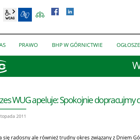
wcag2.1
BIP
AS
PRAWO
BHP W GÓRNICTWIE
OGŁOSZE
pokaż
pokaż
pokaż
podmenu
podmenu
podmenu
W
dla
dla
dla
“O
“Prawo”
“BHP
nas”
w
górnictwie”
zes WUG apeluje: Spokojnie dopracujmy d
stopada 2011
ża się radosny ale również trudny okres związany z Dniem G