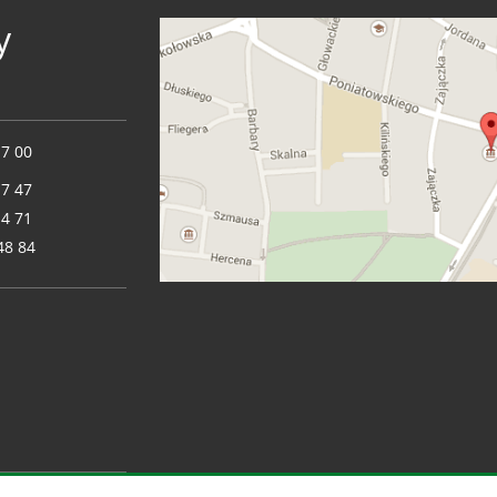
y
17 00
17 47
14 71
48 84