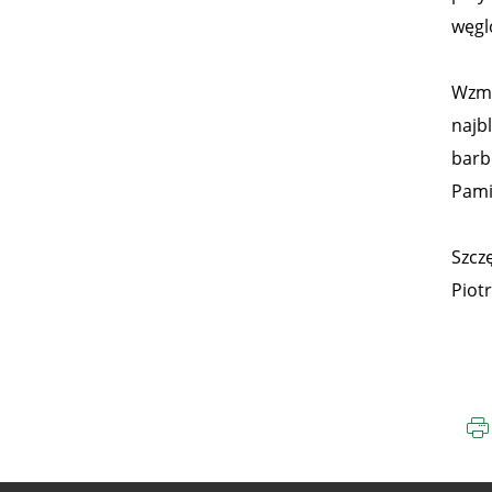
węgl
Wzmo
najb
barb
Pami
Szcz
Piotr