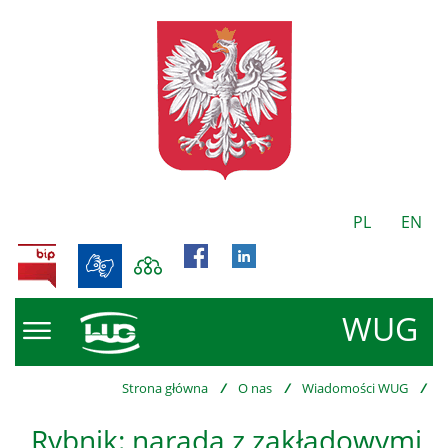
PL
EN
BIP
WUG
Strona główna
/
O nas
/
Wiadomości WUG
/
Rybnik: narada z zakładowymi