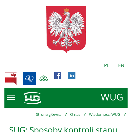
PL
EN
BIP
WUG
Strona główna
/
O nas
/
Wiadomości WUG
/
SUG: Sposoby kontroli stanu