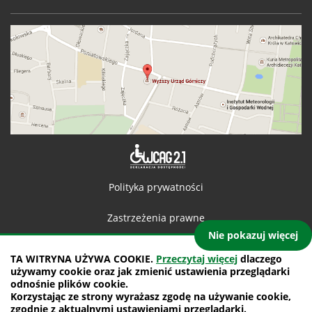
Deklaracja 
Polityka prywatności
Zastrzeżenia prawne
Nie pokazuj więcej
Kontakt
TA WITRYNA UŻYWA COOKIE.
Przeczytaj więcej
dlaczego
używamy cookie oraz jak zmienić ustawienia przeglądarki
Mapa witryny
odnośnie plików cookie.
Korzystając ze strony wyrażasz zgodę na używanie cookie,
projekt: IntraCOM.pl
zgodnie z aktualnymi ustawieniami przeglądarki.