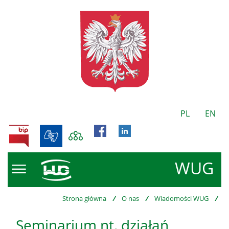
PL
EN
BIP
WUG
Strona główna
/
O nas
/
Wiadomości WUG
/
Seminarium nt. działań