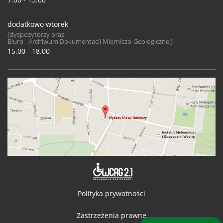
dodatkowo wtorek
(dyspozytorzy oraz
Biuro - Archiwum Dokumentacji Mierniczo-Geologicznej)
15.00 - 18.00
Deklaracja 
Polityka prywatności
Zastrzeżenia prawne