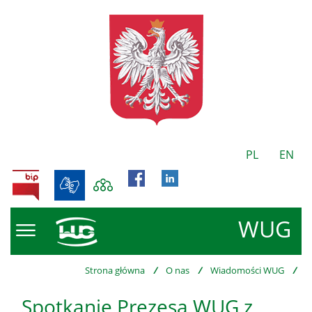
PL
EN
BIP
WUG
Strona główna
/
O nas
/
Wiadomości WUG
/
Spotkanie Prezesa WUG z