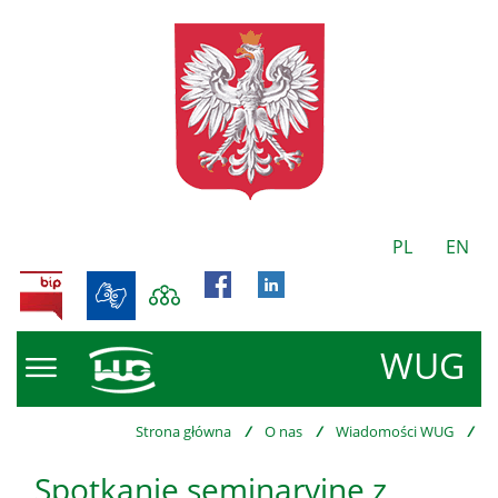
PL
EN
BIP
WUG
Strona główna
/
O nas
/
Wiadomości WUG
/
Spotkanie seminaryjne z