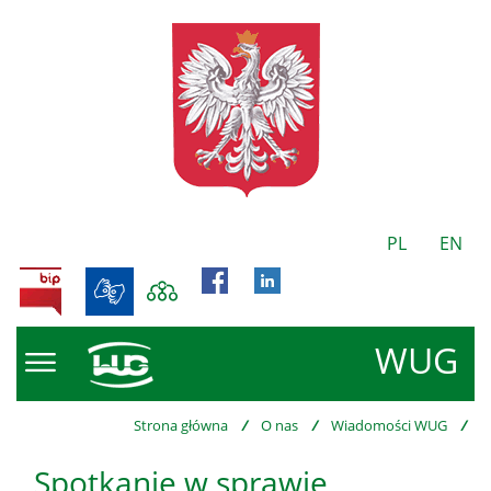
PL
EN
BIP
WUG
Strona główna
/
O nas
/
Wiadomości WUG
/
Spotkanie w sprawie