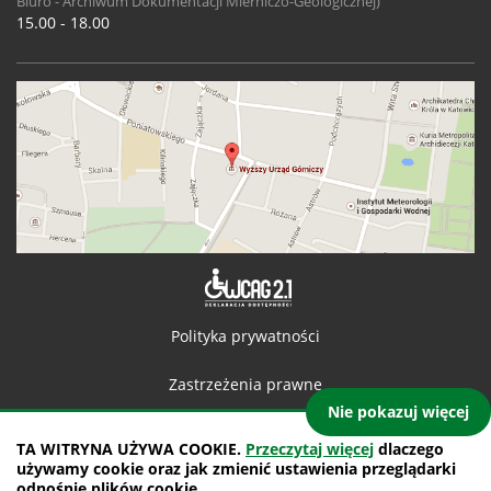
Biuro - Archiwum Dokumentacji Mierniczo-Geologicznej)
15.00 - 18.00
Deklaracja 
Polityka prywatności
Zastrzeżenia prawne
Nie pokazuj więcej
Kontakt
TA WITRYNA UŻYWA COOKIE.
Przeczytaj więcej
dlaczego
używamy cookie oraz jak zmienić ustawienia przeglądarki
Mapa witryny
odnośnie plików cookie.