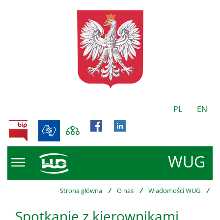
PL
EN
BIP
WUG
Strona główna
/
O nas
/
Wiadomości WUG
/
Spotkanie z kierownikami