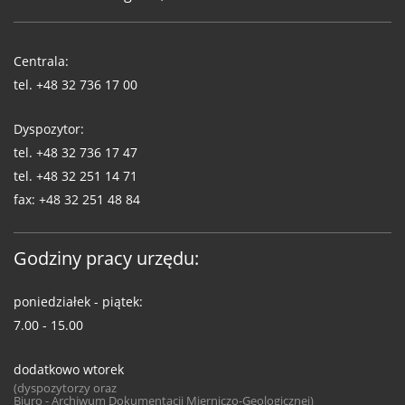
Telefony
WUG
Centrala:
tel.
+48 32 736 17 00
Dyspozytor:
tel.
+48 32 736 17 47
tel.
+48 32 251 14 71
fax:
+48 32 251 48 84
Godziny pracy urzędu:
poniedziałek - piątek:
7.00 - 15.00
dodatkowo wtorek
(dyspozytorzy oraz
Biuro - Archiwum Dokumentacji Mierniczo-Geologicznej)