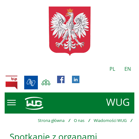
PL
EN
BIP
WUG
Strona główna
/
O nas
/
Wiadomości WUG
/
Spotkanie z organami