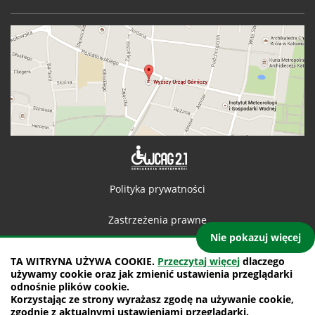
Deklaracja 
Polityka prywatności
Zastrzeżenia prawne
Nie pokazuj więcej
Kontakt
TA WITRYNA UŻYWA COOKIE.
Przeczytaj więcej
dlaczego
używamy cookie oraz jak zmienić ustawienia przeglądarki
Mapa witryny
odnośnie plików cookie.
Korzystając ze strony wyrażasz zgodę na używanie cookie,
projekt: IntraCOM.pl
zgodnie z aktualnymi ustawieniami przeglądarki.