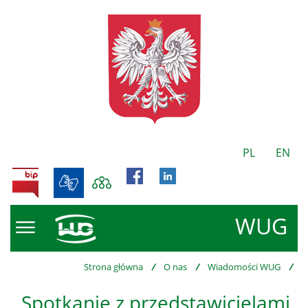
PL
EN
BIP
WUG
Strona główna
/
O nas
/
Wiadomości WUG
/
Spotkanie z przedstawicielami