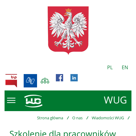
PL
EN
BIP
WUG
Strona główna
/
O nas
/
Wiadomości WUG
/
Szkolenie dla pracowników