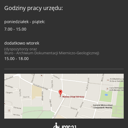
Godziny pracy urzędu:
poniedziałek - piątek:
7.00 - 15.00
dodatkowo wtorek
(dyspozytorzy oraz
Biuro - Archiwum Dokumentacji Mierniczo-Geologicznej)
15.00 - 18.00
Deklaracja 