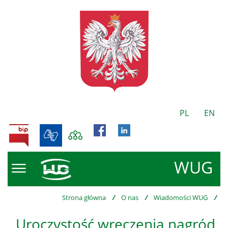
PL
EN
BIP
WUG
Strona główna
/
O nas
/
Wiadomości WUG
/
Uroczystość wręczenia nagród