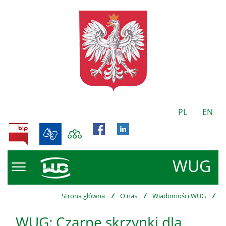
PL
EN
BIP
WUG
Strona główna
/
O nas
/
Wiadomości WUG
/
WUG: Czarne skrzynki dla