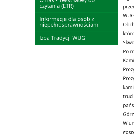
O nas - Tekst łatwy do
czytania (ETR)
prze
WUG 
Informacje dla osób z
niepełnosprawnościami
Obch
któr
Izba Tradycji WUG
Skwo
Po m
Kami
Prez
Prez
kamie
trud
pańs
Górn
W uro
gosp