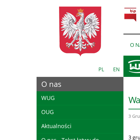
O N
PL
EN
O nas
War
WUG
OUG
3 Gru
Aktualności
3 gr