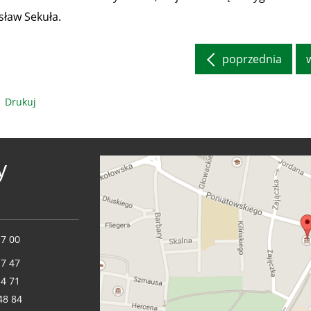
sław Sekuła.
poprzednia
Drukuj
y
17 00
17 47
14 71
48 84