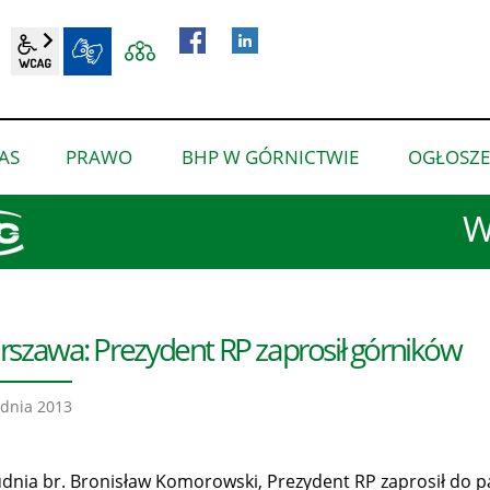
wcag2.1
BIP
AS
PRAWO
BHP W GÓRNICTWIE
OGŁOSZE
pokaż
pokaż
pokaż
podmenu
podmenu
podmenu
W
dla
dla
dla
“O
“Prawo”
“BHP
nas”
w
górnictwie”
szawa: Prezydent RP zaprosił górników
dnia 2013
udnia br. Bronisław Komorowski, Prezydent RP zaprosił do 