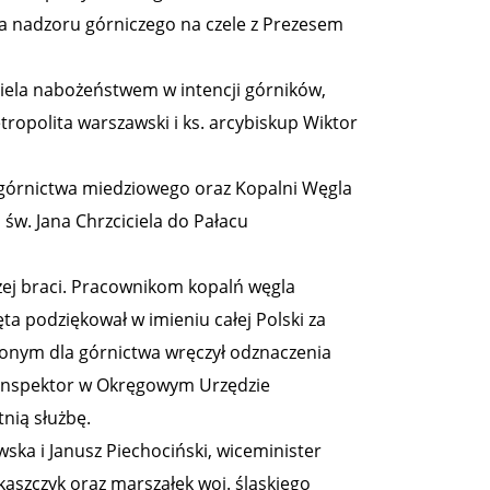
cja nadzoru górniczego na czele z Prezesem
ciela nabożeństwem w intencji górników,
tropolita warszawski i ks. arcybiskup Wiktor
 górnictwa miedziowego oraz Kopalni Węgla
św. Jana Chrzciciela do Pałacu
zej braci. Pracownikom kopalń węgla
ta podziękował w imieniu całej Polski za
użonym dla górnictwa wręczył odznaczenia
dinspektor w Okręgowym Urzędzie
nią służbę.
wska i Janusz Piechociński, wiceminister
szczyk oraz marszałek woj. śląskiego