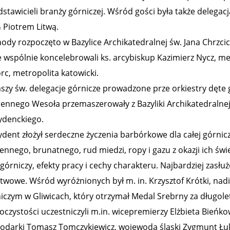
dstawicieli branży górniczej. Wśród gości była także delega
Piotrem Litwą.
ody rozpoczęto w Bazylice Archikatedralnej św. Jana Chrzci
e wspólnie koncelebrowali ks. arcybiskup Kazimierz Nycz, me
rc, metropolita katowicki.
szy św. delegacje górnicze prowadzone prze orkiestry dęte
ennego Wesoła przemaszerowały z Bazyliki Archikatedralnej 
ydenckiego.
ydent złożył serdeczne życzenia barbórkowe dla całej górnic
nnego, brunatnego, rud miedzi, ropy i gazu z okazji ich świę
 górniczy, efekty pracy i cechy charakteru. Najbardziej zasł
twowe. Wśród wyróżnionych był m. in. Krzysztof Krótki, na
iczym w Gliwicach, który otrzymał Medal Srebrny za długolet
czystości uczestniczyli m.in. wicepremierzy Elżbieta Bieńko
odarki Tomasz Tomczykiewicz, wojewoda śląski Zygmunt Łuka