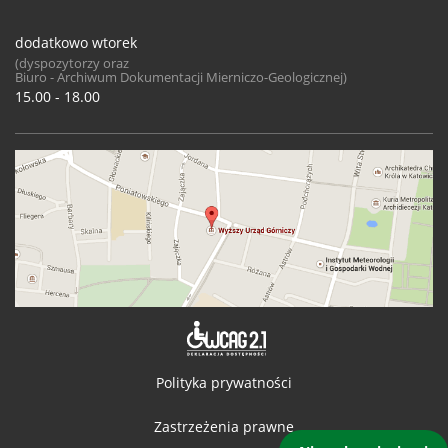
dodatkowo wtorek
(dyspozytorzy oraz
Biuro - Archiwum Dokumentacji Mierniczo-Geologicznej)
15.00 - 18.00
Deklaracja 
Polityka prywatności
Zastrzeżenia prawne