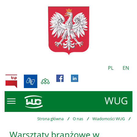
PL
EN
BIP
WUG
Strona główna
/
O nas
/
Wiadomości WUG
/
Warsztaty branżowe w