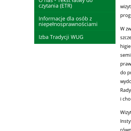
O nas - Tekst łatwy do
czytania (ETR)
wizy
prog
Informacje dla osób z
niepełnosprawnościami
W zw
Izba Tradycji WUG
szcz
higi
semi
praw
do p
wydo
Rady
i ch
Wizy
Inst
równ