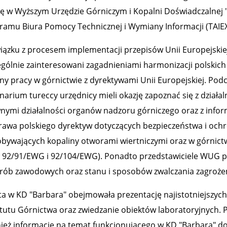
tę w Wyższym Urzędzie Górniczym i Kopalni Doświadczalnej 
ramu Biura Pomocy Technicznej i Wymiany Informacji (TAIEX
iązku z procesem implementacji przepisów Unii Europejskiej
ególnie zainteresowani zagadnieniami harmonizacji polskich
eny pracy w górnictwie z dyrektywami Unii Europejskiej. Po
narium tureccy urzędnicy mieli okazję zapoznać się z dział
nymi działalności organów nadzoru górniczego oraz z info
rawa polskiego dyrektyw dotyczących bezpieczeństwa i ochr
bywających kopaliny otworami wiertniczymi oraz w górnic
 92/91/EWG i 92/104/EWG). Ponadto przedstawiciele WUG pr
orób zawodowych oraz stanu i sposobów zwalczania zagroże
ta w KD "Barbara" obejmowała prezentację najistotniejszych
ytutu Górnictwa oraz zwiedzanie obiektów laboratoryjnych. Po
ież informacje na temat funkcjonującego w KD "Barbara" 