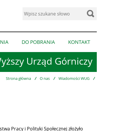
Wyszukaj
w
serwisie
NIA
DO POBRANIA
KONTAKT
pokaż
pokaż
pokaż
podmenu
podmenu
podmenu
yższy Urząd Górniczy
dla
dla
dla
“Ogłoszenia”
“Do
“Kontakt”
pobrania”
Strona główna
/
O nas
/
Wiadomości WUG
/
twa Pracy i Polityki Społecznej złożyło