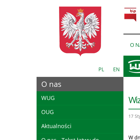
O N
PL
EN
O nas
Wiz
WUG
OUG
17 St
Aktualności
W dni