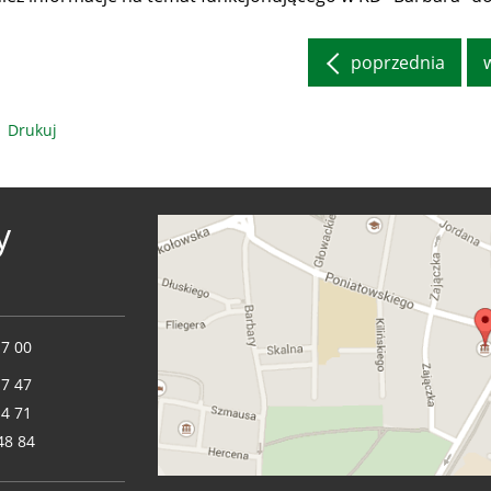
poprzednia
Drukuj
y
17 00
17 47
14 71
48 84