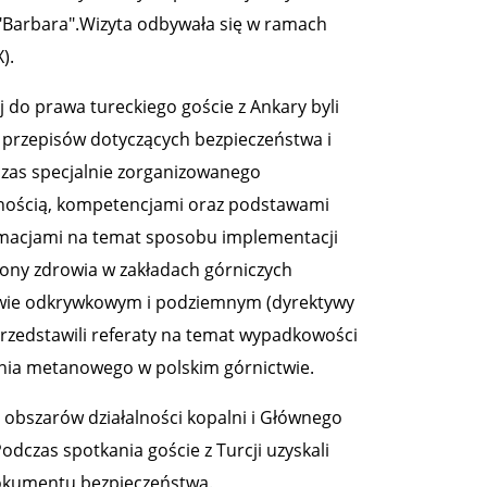
"Barbara".Wizyta odbywała się w ramach
).
 do prawa tureckiego goście z Ankary byli
 przepisów dotyczących bezpieczeństwa i
dczas specjalnie zorganizowanego
alnością, kompetencjami oraz podstawami
rmacjami na temat sposobu implementacji
ony zdrowia w zakładach górniczych
twie odkrywkowym i podziemnym (dyrektywy
zedstawili referaty na temat wypadkowości
nia metanowego w polskim górnictwie.
 obszarów działalności kopalni i Głównego
dczas spotkania goście z Turcji uzyskali
dokumentu bezpieczeństwa.