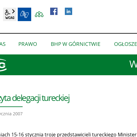
wcag2.1
BIP
AS
PRAWO
BHP W GÓRNICTWIE
OGŁOSZE
pokaż
pokaż
pokaż
podmenu
podmenu
podmenu
W
dla
dla
dla
“O
“Prawo”
“BHP
nas”
w
górnictwie”
yta delegacji tureckiej
ycznia 2007
ach 15-16 stycznia troje przedstawicieli tureckiego Ministers