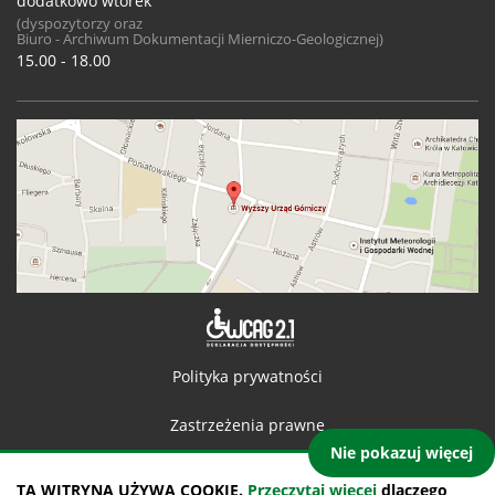
dodatkowo wtorek
(dyspozytorzy oraz
Biuro - Archiwum Dokumentacji Mierniczo-Geologicznej)
15.00 - 18.00
Deklaracja 
Polityka prywatności
Zastrzeżenia prawne
Nie pokazuj więcej
Kontakt
TA WITRYNA UŻYWA COOKIE.
Przeczytaj więcej
dlaczego