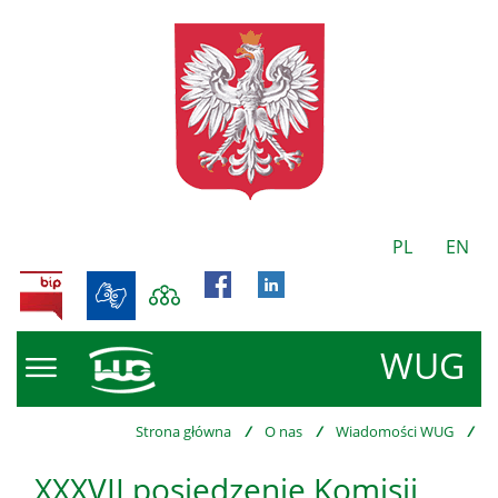
PL
EN
BIP
WUG
Strona główna
/
O nas
/
Wiadomości WUG
/
XXXVII posiedzenie Komisji