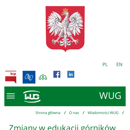
PL
EN
BIP
WUG
Strona główna
/
O nas
/
Wiadomości WUG
/
Zmiany w edukacji górników