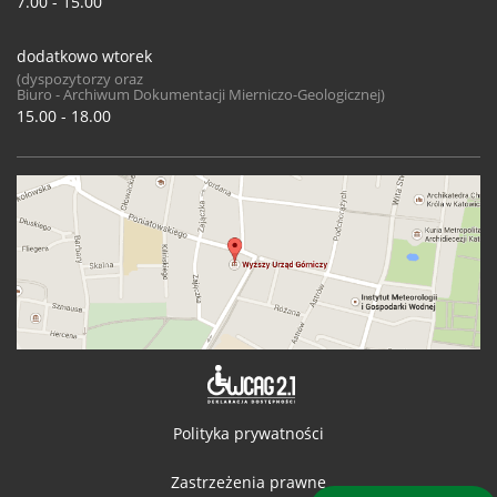
7.00 - 15.00
dodatkowo wtorek
(dyspozytorzy oraz
Biuro - Archiwum Dokumentacji Mierniczo-Geologicznej)
15.00 - 18.00
Deklaracja 
Polityka prywatności
Zastrzeżenia prawne