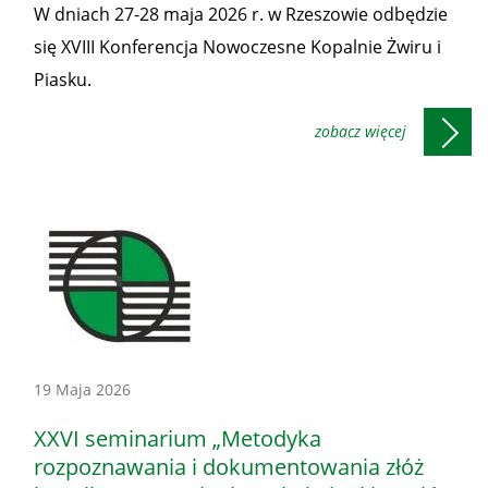
W dniach 27-28 maja 2026 r. w Rzeszowie odbędzie
Prezesa
się XVIII Konferencja Nowoczesne Kopalnie Żwiru i
WUG
Piasku.
Konferencje
19 Maja 2026
-
XXVI seminarium „Metodyka
Honorowe
rozpoznawania i dokumentowania złóż
patronaty