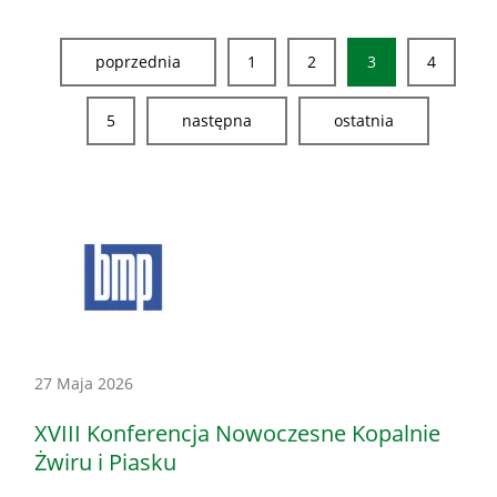
poprzednia
1
2
3
4
5
następna
ostatnia
Konferencje
27 Maja 2026
-
XVIII Konferencja Nowoczesne Kopalnie
Honorowe
Żwiru i Piasku
patronaty