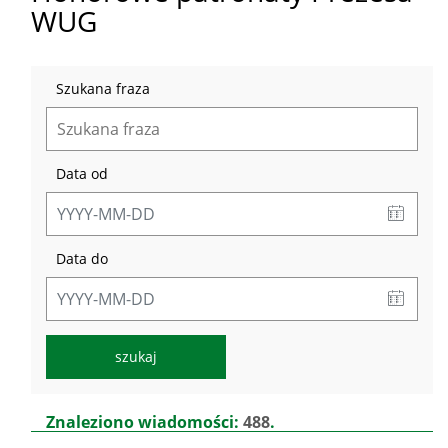
WUG
Szukana fraza
Data od
Data do
Lista
Znaleziono wiadomości:
488
.
aktualności