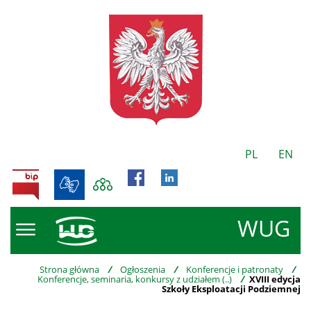
PL
EN
BIP
WUG
Strona główna
/
Ogłoszenia
/
Konferencje i patronaty
/
Konferencje, seminaria, konkursy z udziałem (..)
/
XVIII edycja
Szkoły Eksploatacji Podziemnej