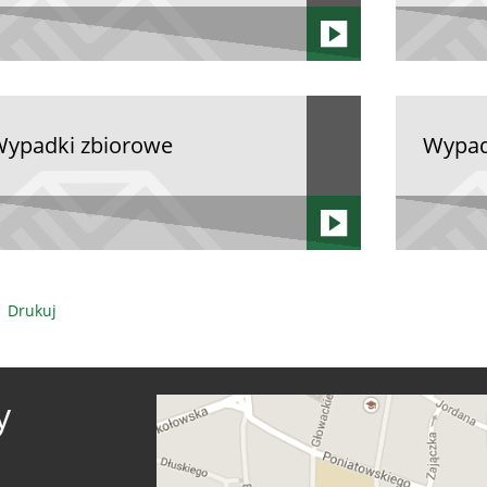
ypadki zbiorowe
Wypad
Drukuj
y