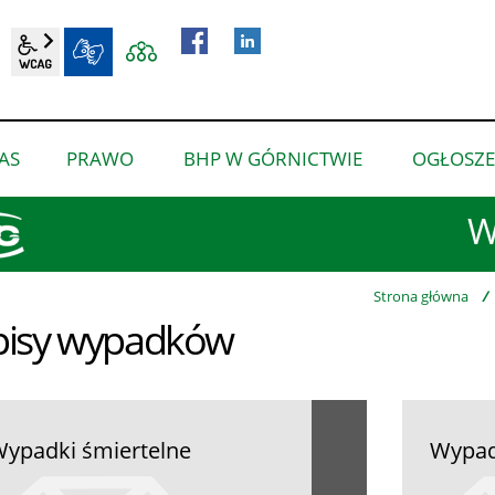
wcag2.1
BIP
AS
PRAWO
BHP W GÓRNICTWIE
OGŁOSZE
pokaż
pokaż
pokaż
podmenu
podmenu
podmenu
W
dla
dla
dla
“O
“Prawo”
“BHP
nas”
w
Strona główna
/
isy wypadków
górnictwie”
ypadki śmiertelne
Wypadk