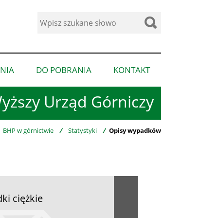
Wyszukaj
w
serwisie
NIA
DO POBRANIA
KONTAKT
pokaż
pokaż
pokaż
podmenu
podmenu
podmenu
yższy Urząd Górniczy
dla
dla
dla
“Ogłoszenia”
“Do
“Kontakt”
pobrania”
BHP w górnictwie
/
Statystyki
/
Opisy wypadków
i ciężkie