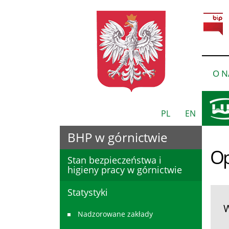
O N
PL
EN
BHP w górnictwie
Op
Stan bezpieczeństwa i
higieny pracy w górnictwie
Statystyki
W
Nadzorowane zakłady